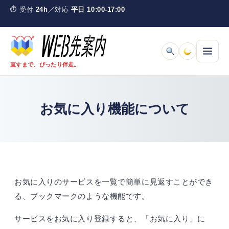
Skip
コ
⏱
受付
24h
／対応
平日 10:00-17:00
to
ン
content
テ
ン
ツ
直すまで、ぴったり伴走。
へ
ス
料金とサービスを見る
キ
お気に入り機能について
ッ
プ
取引の流れ
ご利用ガイド
よくある質問
お気に入りのサービスを一覧で簡単に見返すことができ
る、ブックマークのような機能です。
ウェブナラとは
サービスをお気に入り登録すると、「お気に入り」に