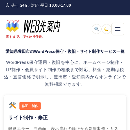
Skip
コ
⏱
受付
24h
／対応
平日 10:00-17:00
to
ン
content
テ
ン
ツ
直すまで、ぴったり伴走。
へ
ス
愛知県豊田市のWordPress保守・復旧・サイト制作サービス一覧
料金とサービスを見る
キ
ッ
WordPress保守運用・復旧を中心に、ホームページ制作・
プ
取引の流れ
LP制作・会員サイト制作の相談まで対応。料金・納期は税
込・直営価格で明示し、豊田市・愛知県内からオンラインで
無料相談できます。
ご利用ガイド
よくある質問
修正・制作
ウェブナラとは
サイト制作・修正
軽微エラー、白画面、表示崩れの修正から新規制作・カス