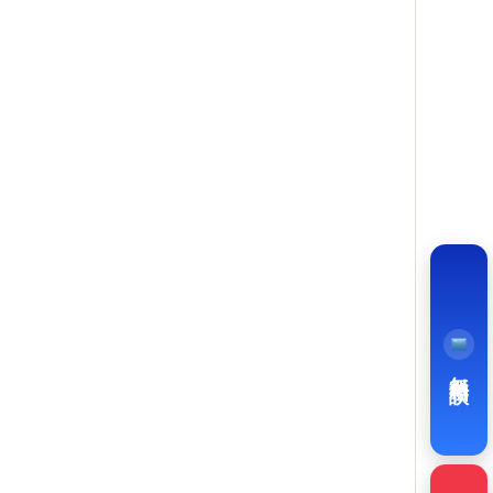
メールフォーム
24h 受付・キャンセル可
無料相談
Chatwork
個人事業主との直接やりとり