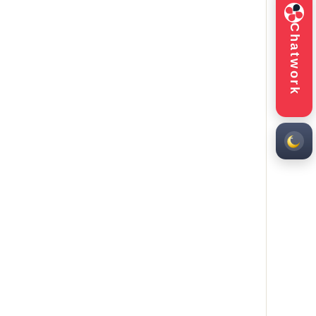
Zoom（予約制）
30 分まで無料／本人確認も兼ねて
Chatwork
ココナラ
累計 600+ 件 ・ 平均 ★4.9
料金とサービスを見る
24h
平日 10:00-17:00