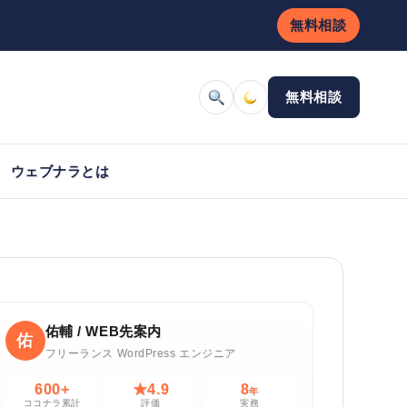
無料相談
無料相談
ウェブナラとは
佑輔 / WEB先案内
佑
フリーランス WordPress エンジニア
600+
★4.9
8
年
ココナラ累計
評価
実務