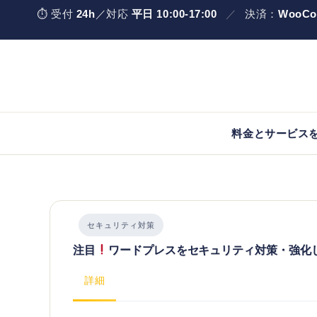
Skip
コ
⏱
受付
24h
／対応
平日 10:00-17:00
／
決済：
WooCo
to
ン
content
テ
ン
ツ
へ
ス
キ
料金とサービス
ッ
プ
セキュリティ対策
注目
ワードプレスをセキュリティ対策・強化
詳細