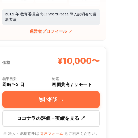
2019 年 教育委員会向け WordPress 導入説明会で講
演実績
運営者プロフィール ↗
¥10,000〜
価格
着手目安
対応
即時〜2 日
画面共有 / リモート
無料相談
→
ココナラの評価・実績を見る
↗
※ 法人・継続案件は
専用フォーム
もご利用ください。