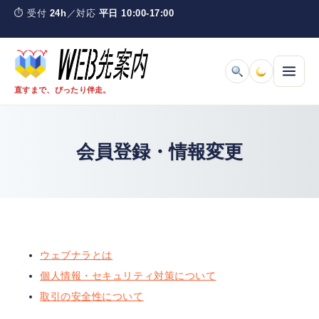
Skip
コ
⏱
受付
24h
／対応
平日 10:00-17:00
to
ン
content
テ
ン
ツ
直すまで、ぴったり伴走。
へ
ス
料金とサービスを見る
キ
会員登録・情報変更
ッ
プ
取引の流れ
ご利用ガイド
よくある質問
ウェブナラとは
個人情報・セキュリティ対策について
ウェブナラとは
取引の安全性について