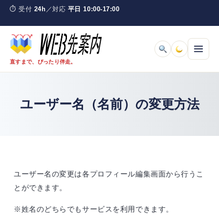
Skip
コ
⏱
受付
24h
／対応
平日 10:00-17:00
to
ン
content
テ
ン
ツ
直すまで、ぴったり伴走。
へ
ス
料金とサービスを見る
キ
ユーザー名（名前）の変更方法
ッ
プ
取引の流れ
ご利用ガイド
よくある質問
ユーザー名の変更は各プロフィール編集画面から行うこ
とができます。
ウェブナラとは
※姓名のどちらでもサービスを利用できます。